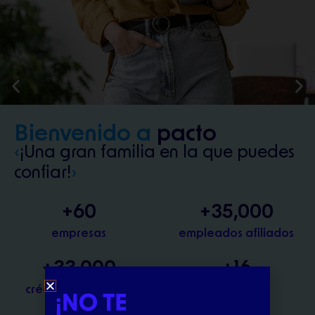
Bienvenido a
pacto
‹
¡Una gran familia en la que puedes
confiar!
›
+
60
+
35,000
empresas
empleados afiliados
+
33,000
+
16
créditos otorgados
años