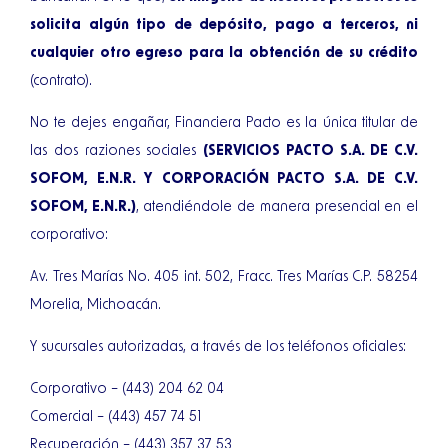
solicita algún tipo de depósito, pago a terceros, ni
cualquier otro egreso para la obtención de su crédito
(contrato).
No te dejes engañar, Financiera Pacto es la única titular de
las dos raziones sociales
(SERVICIOS PACTO S.A. DE C.V.
SOFOM, E.N.R. Y CORPORACIÓN PACTO S.A. DE C.V.
SOFOM, E.N.R.)
, atendiéndole de manera presencial en el
corporativo:
Av. Tres Marías No. 405 int. 502, Fracc. Tres Marías C.P. 58254
Morelia, Michoacán.
Y sucursales autorizadas, a través de los teléfonos oficiales:
Corporativo – (443) 204 62 04
Comercial – (443) 457 74 51
Recuperación – (443) 357 37 53