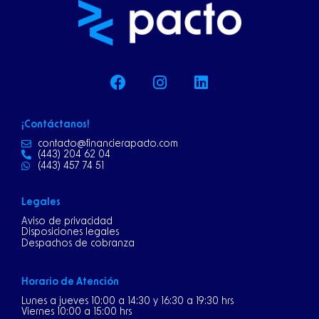
F
I
L
a
n
i
c
s
n
e
t
k
¡Contáctanos!
b
a
e
o
g
d
contacto@financierapacto.com
(443) 204 62 04
o
r
i
(443) 457 74 51
k
a
n
m
Legales
Aviso de privacidad
Disposiciones legales
Despachos de cobranza
Horario de Atención
Lunes a jueves 10:00 a 14:30 y 16:30 a 19:30 hrs
Viernes 10:00 a 15:00 hrs