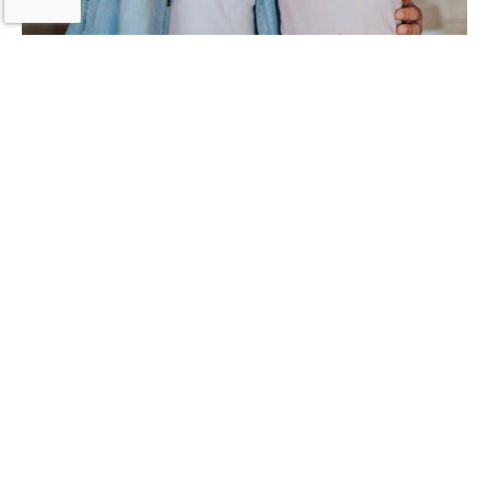
Pacto
Nómina
Plazo
12 a 72 quincenas
Monto de crédito
Mínimo $2,000 M.N.
Máximo de acuerdo a capacidad de pago e ingreso
quincenal.
Pagos fijos
Quincenales, catorcenales o semanales.
Con amortizaciones a capital e intereses.
Comisión por apertura
2.0% más IVA
Método del cálculo: El monto de la comisión será el resultado
de multiplicar el factor 2.0% por el monto del crédito
otorgadomás IVA. Cobro por única ocasión.
Tasa de interés ordinario
Anual de 36.0% hasta el 72.3% sin IVA
Tasa fija. Depende del resultado de la evaluación de tu
crédito.