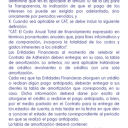
determine que les es aplicable el artículo 10 de la Ley para
la Transparencia, la indicación de que el pago de los
intereses no puede ser exigido por adelantado, sino
únicamente por periodos vencidos, y
X. Cuando sea aplicable el CAT, se debe incluir la siguiente
definición:
“CAT: El Costo Anual Total de financiamiento expresado en
términos porcentuales anuales que, para fines informativos y
de comparación, incorpora la totalidad de los costos y
gastos inherentes a los créditos”.
Las Entidades Financieras al momento de celebrar el
Contrato de Adhesión deben entregar, en su caso, la tabla
de amortización. Lo anterior, no será aplicable tratándose
de créditos revolventes o de créditos con una sola
amortización.
Cada vez que las Entidades Financieras otorguen un crédito
o reciban algún pago anticipado, deberán entregar a sus
clientes la tabla de amortización que corresponda, en su
caso. Dicha información deberá darse por escrito al
otorgarse el crédito o recibirse el pago anticipado, o bien,
por el medio pactado en el Contrato para la entrega de
los estados de cuenta, a más tardar en la fecha en que den
a conocer el estado de cuenta correspondiente al periodo
en que se realizó el pago anticipado.
La tabla de amortización deberá contener: