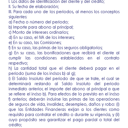
I. Los datos de identificación del cliente y del crédito;
II. Su fecha de elaboración;
III. Para cada uno de los periodos, al menos los conceptos
siguientes:
a) Fecha o número del periodo;
b) Importe para abono al principal;
c) Monto de intereses ordinarios;
d) En su caso, el IVA de los intereses;
e) En su caso, las Comisiones;
f) En su caso, las primas de los seguros obligatorios;
g) En su caso, las bonificaciones que recibirá el cliente al
cumplir las condiciones establecidas en el contrato
respectivo;
h) La cantidad total que el cliente deberá pagar en el
periodo (suma de los incisos b) al g);
i) El Saldo Insoluto del periodo de que se trate, el cual se
determinará restando al Saldo Insoluto del periodo
inmediato anterior, el importe del abono al principal a que
se refiere el inciso b). Para efectos de lo previsto en el inciso
f) anterior, deberán incluirse las primas de las operaciones
de seguros de vida, invalidez, desempleo, daños y robo: (i)
que las Entidades Financieras exijan a los clientes como
requisito para contratar el crédito o durante su vigencia, y (ii)
cuyo propósito sea garantizar el pago parcial o total del
crédito;