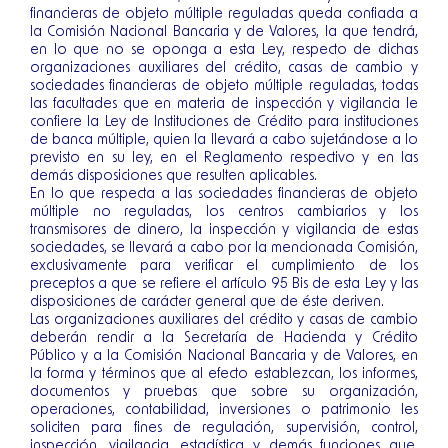
financieras de objeto múltiple reguladas queda confiada a
la Comisión Nacional Bancaria y de Valores, la que tendrá,
en lo que no se oponga a esta Ley, respecto de dichas
organizaciones auxiliares del crédito, casas de cambio y
sociedades financieras de objeto múltiple reguladas, todas
las facultades que en materia de inspección y vigilancia le
confiere la Ley de Instituciones de Crédito para instituciones
de banca múltiple, quien la llevará a cabo sujetándose a lo
previsto en su ley, en el Reglamento respectivo y en las
demás disposiciones que resulten aplicables.
En lo que respecta a las sociedades financieras de objeto
múltiple no reguladas, los centros cambiarios y los
transmisores de dinero, la inspección y vigilancia de estas
sociedades, se llevará a cabo por la mencionada Comisión,
exclusivamente para verificar el cumplimiento de los
preceptos a que se refiere el artículo 95 Bis de esta Ley y las
disposiciones de carácter general que de éste deriven.
Las organizaciones auxiliares del crédito y casas de cambio
deberán rendir a la Secretaría de Hacienda y Crédito
Público y a la Comisión Nacional Bancaria y de Valores, en
la forma y términos que al efecto establezcan, los informes,
documentos y pruebas que sobre su organización,
operaciones, contabilidad, inversiones o patrimonio les
soliciten para fines de regulación, supervisión, control,
inspección, vigilancia, estadística y demás funciones que,