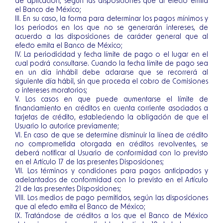
de aplicación, según las disposiciones que al efecto emita
el Banco de México;
III. En su caso, la forma para determinar los pagos mínimos y
los periodos en los que no se generarán intereses, de
acuerdo a las disposiciones de carácter general que al
efecto emita el Banco de México;
IV. La periodicidad y fecha límite de pago o el lugar en el
cual podrá consultarse. Cuando la fecha límite de pago sea
en un día inhábil debe aclararse que se recorrerá al
siguiente día hábil, sin que proceda el cobro de Comisiones
o intereses moratorios;
V. Los casos en que puede aumentarse el límite de
financiamiento en créditos en cuenta corriente asociados a
tarjetas de crédito, estableciendo la obligación de que el
Usuario lo autorice previamente;
VI. En caso de que se determine disminuir la línea de crédito
no comprometida otorgada en créditos revolventes, se
deberá notificar al Usuario de conformidad con lo previsto
en el Artículo 17 de las presentes Disposiciones;
VII. Los términos y condiciones para pagos anticipados y
adelantados de conformidad con lo previsto en el Artículo
21 de las presentes Disposiciones;
VIII. Los medios de pago permitidos, según las disposiciones
que al efecto emita el Banco de México;
IX. Tratándose de créditos a los que el Banco de México