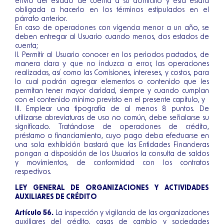
envío del estado de cuenta a su domicilio y ésta estará
obligada a hacerlo en los términos estipulados en el
párrafo anterior.
En caso de operaciones con vigencia menor a un año, se
deben entregar al Usuario cuando menos, dos estados de
cuenta;
II. Permitir al Usuario conocer en los periodos pactados, de
manera clara y que no induzca a error, las operaciones
realizadas, así como las Comisiones, intereses, y costos, para
lo cual podrán agregar elementos o contenido que les
permitan tener mayor claridad, siempre y cuando cumplan
con el contenido mínimo previsto en el presente capítulo, y
III. Emplear una tipografía de al menos 8 puntos. De
utilizarse abreviaturas de uso no común, debe señalarse su
significado. Tratándose de operaciones de crédito,
préstamo o financiamiento, cuyo pago deba efectuarse en
una sola exhibición bastará que las Entidades Financieras
pongan a disposición de los Usuarios la consulta de saldos
y movimientos, de conformidad con los contratos
respectivos.
LEY GENERAL DE ORGANIZACIONES Y ACTIVIDADES
AUXILIARES DE CRÉDITO
Artículo 56.
La inspección y vigilancia de las organizaciones
auxiliares del crédito, casas de cambio y sociedades