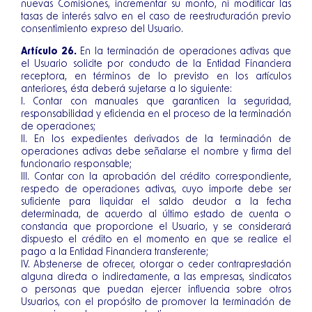
nuevas Comisiones, incrementar su monto, ni modificar las
tasas de interés salvo en el caso de reestructuración previo
consentimiento expreso del Usuario.
Artículo 26.
En la terminación de operaciones activas que
el Usuario solicite por conducto de la Entidad Financiera
receptora, en términos de lo previsto en los artículos
anteriores, ésta deberá sujetarse a lo siguiente:
I. Contar con manuales que garanticen la seguridad,
responsabilidad y eficiencia en el proceso de la terminación
de operaciones;
II. En los expedientes derivados de la terminación de
operaciones activas debe señalarse el nombre y firma del
funcionario responsable;
III. Contar con la aprobación del crédito correspondiente,
respecto de operaciones activas, cuyo importe debe ser
suficiente para liquidar el saldo deudor a la fecha
determinada, de acuerdo al último estado de cuenta o
constancia que proporcione el Usuario, y se considerará
dispuesto el crédito en el momento en que se realice el
pago a la Entidad Financiera transferente;
IV. Abstenerse de ofrecer, otorgar o ceder contraprestación
alguna directa o indirectamente, a las empresas, sindicatos
o personas que puedan ejercer influencia sobre otros
Usuarios, con el propósito de promover la terminación de