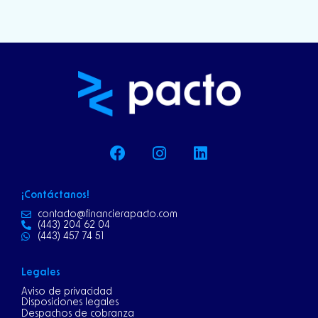
F
I
L
a
n
i
c
s
n
e
t
k
¡Contáctanos!
b
a
e
o
g
d
contacto@financierapacto.com
(443) 204 62 04
o
r
i
(443) 457 74 51
k
a
n
m
Legales
Aviso de privacidad
Disposiciones legales
Despachos de cobranza