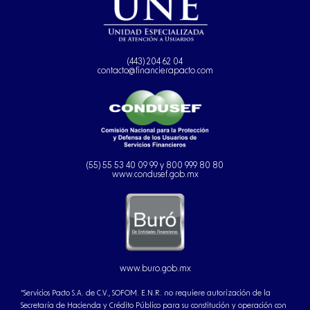
(443) 204 62 04
contacto@financierapacto.com
(55) 55 53 40 09 99 y 800 999 80 80
www.condusef.gob.mx
www.buro.gob.mx
“Servicios Pacto S.A. de C.V., SOFOM. E.N.R. no requiere autorización de la
Secretaría de Hacienda y Crédito Público para su constitución y operación con