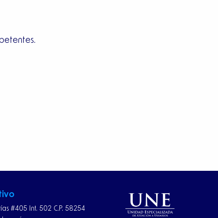
mpetentes.
tivo
rías #405 Int. 502 C.P. 58254