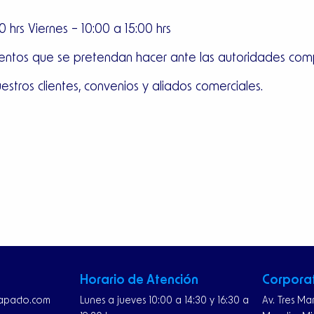
0 hrs Viernes – 10:00 a 15:00 hrs
dulentos que se pretendan hacer ante las autoridades co
tros clientes, convenios y aliados comerciales.
Horario de Atención
Corpora
rapacto.com
Lunes a jueves 10:00 a 14:30 y 16:30 a
Av. Tres Ma