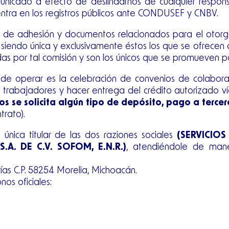
unicado a efecto de deslindarnos de cualquier respons
ntra en los registros públicos ante CONDUSEF y CNBV.
os de adhesión y documentos relacionados para el otorg
iendo única y exclusivamente éstos los que se ofrecen a
das por tal comisión y son los únicos que se promueven 
de operar es la celebración de convenios de colaboraci
 trabajadores y hacer entrega del crédito autorizado vía 
s se solicita algún tipo de depósito, pago a tercero
trato).
única titular de las dos raziones sociales
(SERVICIOS 
A. DE C.V. SOFOM, E.N.R.)
, atendiéndole de mane
arías C.P. 58254 Morelia, Michoacán.
nos oficiales: