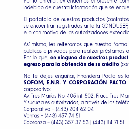
Por lo anterior, extendemos el presente com
indebido de nuestra información que se encue
El portafolio de nuestros productos (contrat
se encuentran registrados ante la CONDUSEF, s
ello con motivo de las autorizaciones extendi
Así mismo, les reiteramos que nuestra forma 
públicas o privadas para realizar préstamos a
Por lo que,
en ninguno de nuestros producto
egreso para la obtención de su crédito
(con
No te dejes engañar, Financiera Pacto es la 
SOFOM, E.N.R. Y CORPORACIÓN PACTO S.
corporativo:
Av. Tres Marías No. 405 int. 502, Fracc. Tres M
Y sucursales autorizadas, a través de los teléfo
Corporativo – (443) 204 62 04
Ventas – (443) 457 74 51
Cobranza – (443) 357 37 53 | (443) 114 71 51