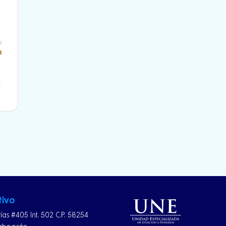
Next
tivo
rías #405 Int. 502 C.P. 58254