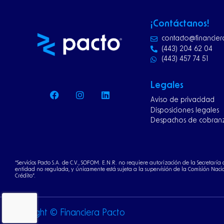
¡Contáctanos!
contacto@financie
(443) 204 62 04
(443) 457 74 51
F
I
L
Legales
a
n
i
Aviso de privacidad
c
s
n
e
t
k
Disposiciones legales
b
a
e
Despachos de cobran
o
g
d
o
r
i
k
a
n
m
“Servicios Pacto S.A. de C.V., SOFOM. E.N.R. no requiere autorización de la Secretarí
entidad no regulada, y únicamente está sujeta a la supervisión de la Comisión Nacio
Crédito”.
Copyright © Financiera Pacto