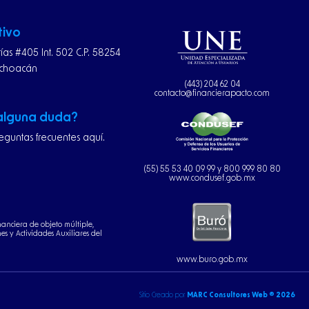
tivo
rías #405 Int. 502 C.P. 58254
ichoacán
(443) 204 62 04
contacto@financierapacto.com
 alguna duda?
eguntas frecuentes aquí.
(55) 55 53 40 09 99 y 800 999 80 80
www.condusef.gob.mx
nanciera de objeto múltiple,
s y Actividades Auxiliares del
www.buro.gob.mx
Sitio Creado por
MARC Consultores Web ® 2026