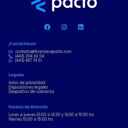
F
I
L
a
n
i
c
s
n
e
t
k
¡Contáctanos!
b
a
e
o
g
d
contacto@financierapacto.com
(443) 204 62 04
o
r
i
(443) 457 74 51
k
a
n
m
Legales
Aviso de privacidad
Disposiciones legales
Despachos de cobranza
Horario de Atención
Lunes a jueves 10:00 a 14:30 y 16:30 a 19:30 hrs
Viernes 10:00 a 15:00 hrs