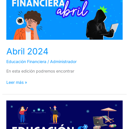
Abril 2024
Educación Financiera
/
Administrador
En esta edición podremos encontrar
Leer más »
Marzo
2024