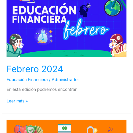
Febrero 2024
Educación Financiera
/
Administrador
En esta edición podremos encontrar
Leer más »
Enero
2024