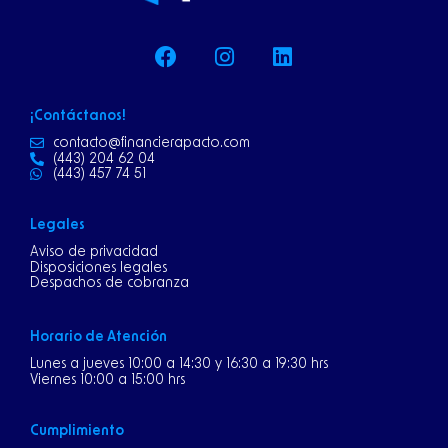
F
I
L
a
n
i
c
s
n
e
t
k
¡Contáctanos!
b
a
e
o
g
d
contacto@financierapacto.com
(443) 204 62 04
o
r
i
(443) 457 74 51
k
a
n
m
Legales
Aviso de privacidad
Disposiciones legales
Despachos de cobranza
Horario de Atención
Lunes a jueves 10:00 a 14:30 y 16:30 a 19:30 hrs
Viernes 10:00 a 15:00 hrs
Cumplimiento