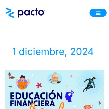
Ir
al
contenido
1 diciembre, 2024
Diciembre
2024