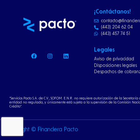
¡Contáctanos!
contacto@financie
(443) 204 62 04
(443) 457 74 51
F
I
L
Legales
a
n
i
Aviso de privacidad
c
s
n
e
t
k
Disposiciones legales
b
a
e
Despachos de cobran
o
g
d
o
r
i
k
a
n
m
“Servicios Pacto S.A. de C.V., SOFOM. E.N.R. no requiere autorización de la Secretarí
entidad no regulada, y únicamente está sujeta a la supervisión de la Comisión Nacio
Crédito”.
Copyright © Financiera Pacto