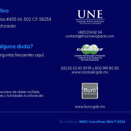
tivo
rías #405 Int. 502 C.P. 58254
ichoacán
(443) 204 62 04
contacto@financierapacto.com
 alguna duda?
eguntas frecuentes aquí.
(55) 55 53 40 09 99 y 800 999 80 80
www.condusef.gob.mx
nanciera de objeto múltiple,
s y Actividades Auxiliares del
www.buro.gob.mx
Sitio Creado por
MARC Consultores Web ® 2026