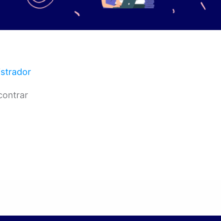
strador
contrar