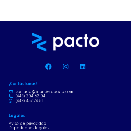
F
I
L
a
n
i
c
s
n
e
t
k
¡Contáctanos!
b
a
e
o
g
d
contacto@financierapacto.com
(443) 204 62 04
o
r
i
(443) 457 74 51
k
a
n
m
Legales
Aviso de privacidad
Disposiciones legales