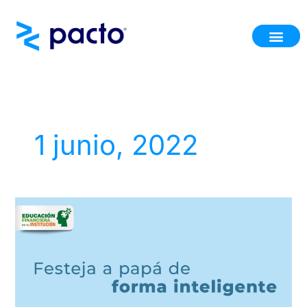
Ir
al
contenido
1 junio, 2022
Junio
2022