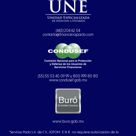
(443) 204 62 04
contacto@financierapacto.com
(55) 55 53 40 09 99 y 800 999 80 80
www.condusef.gob.mx
www.buro.gob.mx
“Servicios Pacto S.A. de C.V., SOFOM. E.N.R. no requiere autorización de la